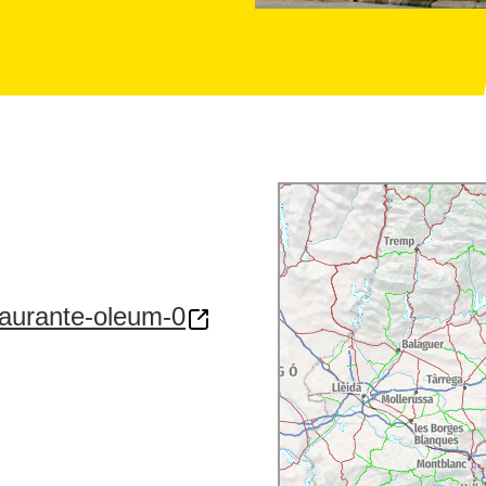
taurante-oleum-0