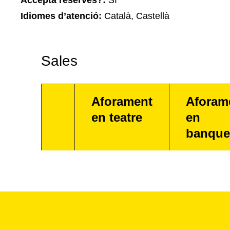
Accepta reserves?:
Sí
Idiomes d’atenció:
Català, Castellà
Sales
Aforament
Aforam
en teatre
en
banque