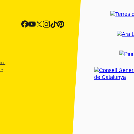
ics
me