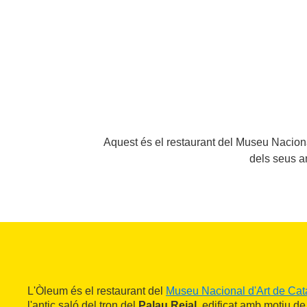
Aquest és el restaurant del Museu Naciona
dels seus am
L'Òleum és el restaurant del
Museu Nacional d'Art de Cat
l'antic saló del tron del
Palau Reial
, edificat amb motiu de