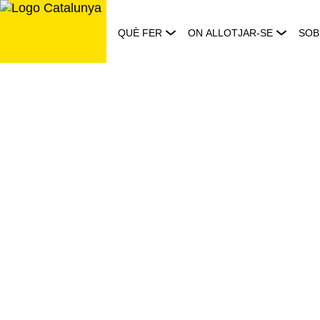
Saltar
al
QUÈ FER
ON ALLOTJAR-SE
SOB
contingut