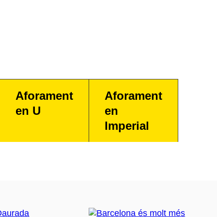
Aforament
Aforament
en U
en
Imperial