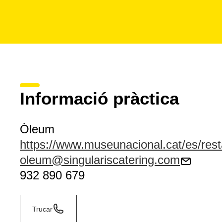
Informació pràctica
Òleum
https://www.museunacional.cat/es/res
oleum@singulariscatering.com
932 890 679
Trucar