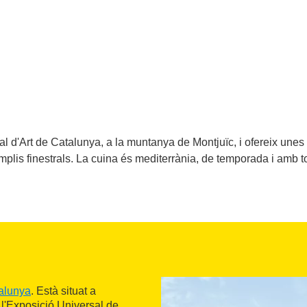
l d'Art de Catalunya, a la muntanya de Montjuïc, i ofereix unes
plis finestrals. La cuina és mediterrània, de temporada i amb to
alunya
. Està situat a
 l'Exposició Universal de