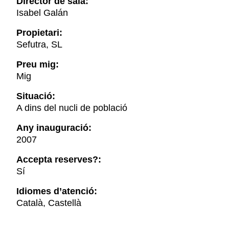
Director de sala:
Isabel Galán
Propietari:
Sefutra, SL
Preu mig:
Mig
Situació:
A dins del nucli de població
Any inauguració:
2007
Accepta reserves?:
Sí
Idiomes d’atenció:
Català, Castellà