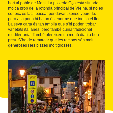
hort al poble de Mont. La pizzeria Oço està situada
molt a prop de la rotonda principal de Vielha, si no es
coneix, és fàcil passar per davant sense veure-la,
però a la porta hi ha un ós enorme que indica el lloc.
La seva carta és tan àmplia que s’hi poden trobar
varietats italianes, però també cuina tradicional
mediterrània. També ofereixen un menú diari a bon
preu. S’ha de remarcar que les racions són molt
generoses i les pizzes molt grosses.