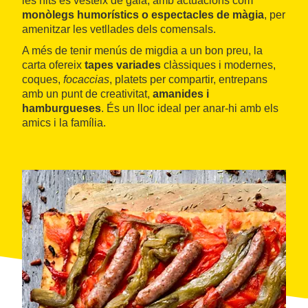
les nits es vesteix de gala, amb actuacions com
monòlegs humorístics o espectacles de màgia
, per
amenitzar les vetllades dels comensals.
A més de tenir menús de migdia a un bon preu, la
carta ofereix
tapes variades
clàssiques i modernes,
coques,
focaccias
, platets per compartir, entrepans
amb un punt de creativitat,
amanides i
hamburgueses
. És un lloc ideal per anar-hi amb els
amics i la família.