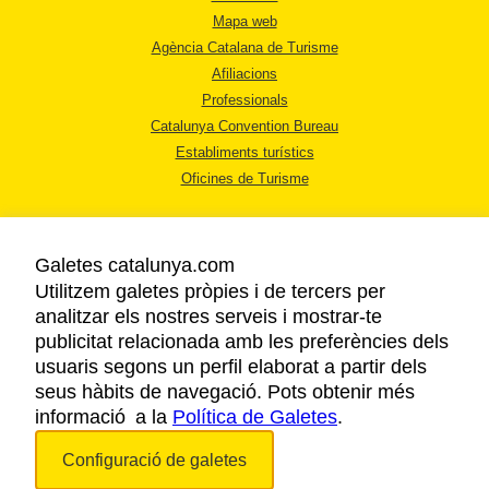
Mapa web
Agència Catalana de Turisme
Afiliacions
Professionals
Catalunya Convention Bureau
Establiments turístics
Oficines de Turisme
Galetes catalunya.com
Utilitzem galetes pròpies i de tercers per
analitzar els nostres serveis i mostrar-te
AVÍS LEGAL
publicitat relacionada amb les preferències dels
POLÍTICA DE PRIVACITAT
usuaris segons un perfil elaborat a partir dels
COOKIES
seus hàbits de navegació. Pots obtenir més
informació a la
Política de Galetes
ACCESSIBILITAT
.
Configuració de galetes
Copyright © 2026. Agència Catalana de Turisme. Tots els drets reservats.