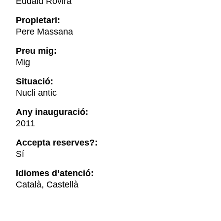
Eudald Rovira
Propietari:
Pere Massana
Preu mig:
Mig
Situació:
Nucli antic
Any inauguració:
2011
Accepta reserves?:
Sí
Idiomes d’atenció:
Català, Castellà