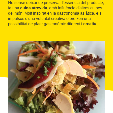
No sense deixar de preservar l'essència del producte,
fa una
cuina atrevida
, amb influència d'altres cuines
del món. Molt inspirat en la gastronomia asiàtica, els
impulsos d'una voluntat creativa ofereixen una
possibilitat de plaer gastronòmic diferent i
creatiu
.