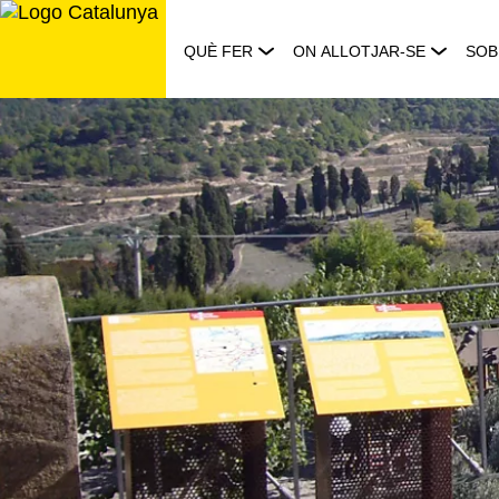
Saltar
al
QUÈ FER
ON ALLOTJAR-SE
SOB
contingut