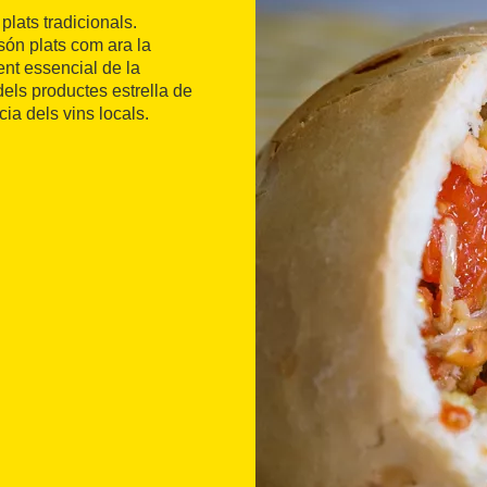
lats tradicionals.
són plats com ara la
ment essencial de la
dels productes estrella de
ia dels vins locals.