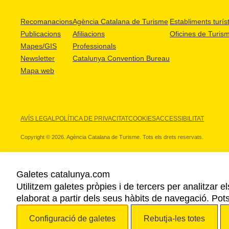
Recomanacions
Agència Catalana de Turisme
Establiments turíst
Publicacions
Afiliacions
Oficines de Turis
Mapes/GIS
Professionals
Newsletter
Catalunya Convention Bureau
Mapa web
AVÍS LEGAL
POLÍTICA DE PRIVACITAT
COOKIES
ACCESSIBILITAT
Copyright © 2026. Agència Catalana de Turisme. Tots els drets reservats.
Galetes catalunya.com
Utilitzem galetes pròpies i de tercers per analitzar e
ELS NOSTRES PARTNERS
elaborat a partir dels seus hàbits de navegació. Pot
Configuració de galetes
Rebutja-les totes