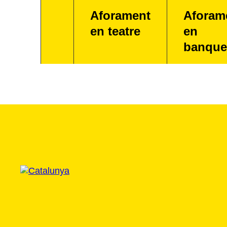
Aforament
Aforam
en teatre
en
banque