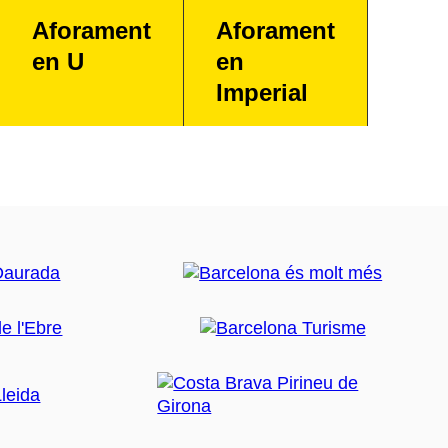
Aforament
Aforament
en U
en
Imperial