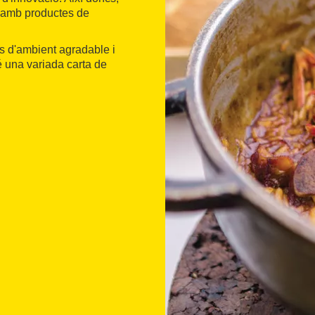
s amb productes de
 d'ambient agradable i
é una variada carta de