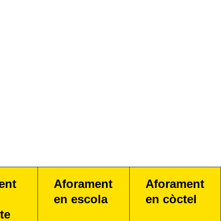
ent
Aforament
Aforament
en escola
en còctel
te