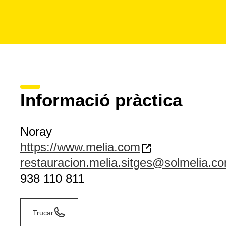
Informació pràctica
Noray
https://www.melia.com
restauracion.melia.sitges@solmelia.c
938 110 811
Trucar