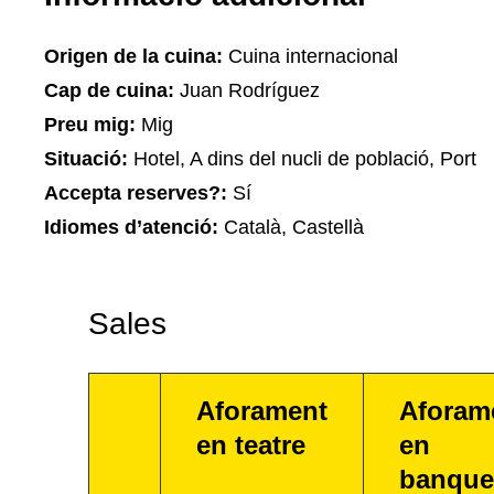
Origen de la cuina:
Cuina internacional
Cap de cuina:
Juan Rodríguez
Preu mig:
Mig
Situació:
Hotel, A dins del nucli de població, Port
Accepta reserves?:
Sí
Idiomes d’atenció:
Català, Castellà
Sales
Aforament
Aforam
en teatre
en
banque