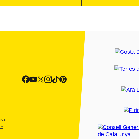
ics
me