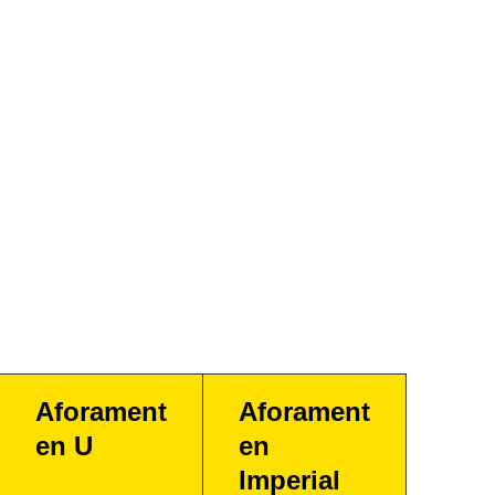
Aforament
Aforament
en U
en
Imperial