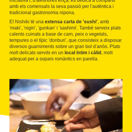
iniciativa i, d'aleshores ençà, es dedica a compartir
amb els comensals la seva passió per l'autèntica i
tradicional gastronomia nipona.
El Nishiki té una
extensa carta de 'sushi'
, amb
'maki', 'nigiri', 'gunkan' i 'sashimi'. També serveix plats
calents cuinats a base de carn, peix o vegetals,
tempures o el típic 'donburi', que consisteix a disposar
diversos guarniments sobre un gran bol d'arròs. Plats
molt delicats servits en un
local íntim i càlid
, molt
adequat per a sopars romàntics en parella.