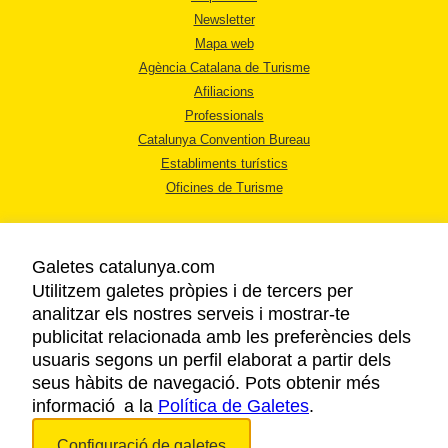
Newsletter
Mapa web
Agència Catalana de Turisme
Afiliacions
Professionals
Catalunya Convention Bureau
Establiments turístics
Oficines de Turisme
Galetes catalunya.com
Utilitzem galetes pròpies i de tercers per
analitzar els nostres serveis i mostrar-te
AVÍS LEGAL
publicitat relacionada amb les preferències dels
POLÍTICA DE PRIVACITAT
usuaris segons un perfil elaborat a partir dels
COOKIES
seus hàbits de navegació. Pots obtenir més
informació a la
Política de Galetes
ACCESSIBILITAT
.
Configuració de galetes