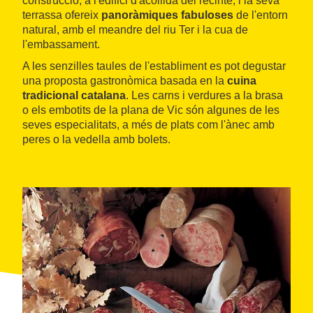
construcció, a l'edifici d'acollida del recinte, i la seva
terrassa ofereix
panoràmiques fabuloses
de l'entorn
natural, amb el meandre del riu Ter i la cua de
l'embassament.
A les senzilles taules de l'establiment es pot degustar
una proposta gastronòmica basada en la
cuina
tradicional catalana
. Les carns i verdures a la brasa
o els embotits de la plana de Vic són algunes de les
seves especialitats, a més de plats com l'ànec amb
peres o la vedella amb bolets.