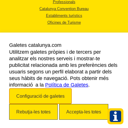
Professionals
Catalunya Convention Bureau
Establiments turístics
Oficines de Turisme
Galetes catalunya.com
Utilitzem galetes pròpies i de tercers per
analitzar els nostres serveis i mostrar-te
AVÍS LEGAL
publicitat relacionada amb les preferències dels
POLÍTICA DE PRIVACITAT
usuaris segons un perfil elaborat a partir dels
COOKIES
seus hàbits de navegació. Pots obtenir més
informació a la
Política de Galetes
ACCESSIBILITAT
.
Configuració de galetes
Copyright © 2026. Agència Catalana de Turisme. Tots els drets reservats.
Rebutja-les totes
Accepta-les totes