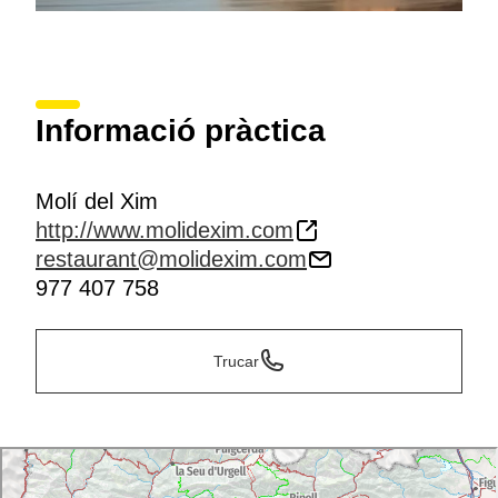
Informació pràctica
Molí del Xim
http://www.molidexim.com
restaurant@molidexim.com
977 407 758
Trucar