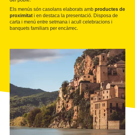
Els menús són casolans elaborats amb
productes de
proximitat
i en destaca la presentació. Disposa de
carta i menú entre setmana i acull celebracions i
banquets familiars per encàrrec.