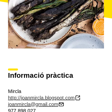
Informació pràctica
Mircla
http://joanmircla.blogspot.com
joanmircla@gmail.com
977 898 027