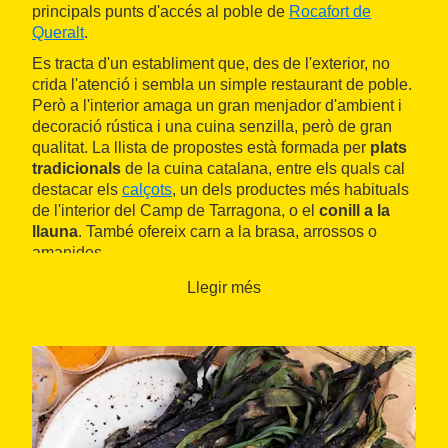
principals punts d'accés al poble de
Rocafort de
Queralt
.
Es tracta d'un establiment que, des de l'exterior, no
crida l'atenció i sembla un simple restaurant de poble.
Però a l'interior amaga un gran menjador d'ambient i
decoració rústica i una cuina senzilla, però de gran
qualitat. La llista de propostes està formada per
plats
tradicionals
de la cuina catalana, entre els quals cal
destacar els
calçots
, un dels productes més habituals
de l'interior del Camp de Tarragona, o el
conill a la
llauna
. També ofereix carn a la brasa, arrossos o
amanides.
Hi ha un
menú diari
i un altre de cap de setmana a
Llegir més
preus econòmics. També pot acollir algunes
celebracions.