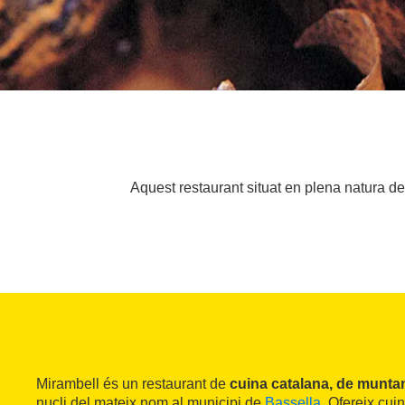
Aquest restaurant situat en plena natura de
Mirambell és un restaurant de
cuina catalana, de munta
nucli del mateix nom al municipi de
Bassella
. Ofereix cui