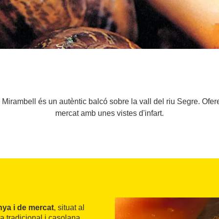
 Mirambell és un autèntic balcó sobre la vall del riu Segre. Ofe
mercat amb unes vistes d'infart.
nya i de mercat
, situat al
na tradicional i casolana