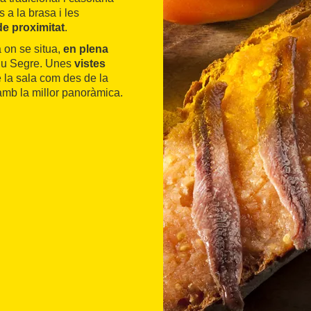
 a la brasa i les
e proximitat
.
a on se situa,
en plena
riu Segre. Unes
vistes
e la sala com des de la
 amb la millor panoràmica.