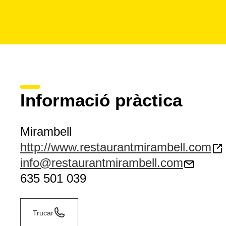
Informació pràctica
Mirambell
http://www.restaurantmirambell.com
info@restaurantmirambell.com
635 501 039
Trucar