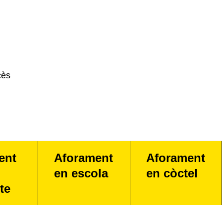
cès
ent
Aforament
Aforament
en escola
en còctel
te