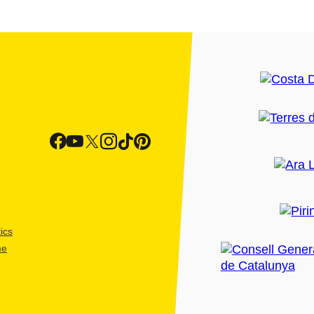
ics
me