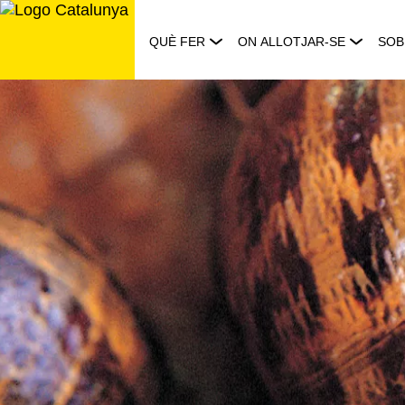
Saltar
al
QUÈ FER
ON ALLOTJAR-SE
SOB
contingut