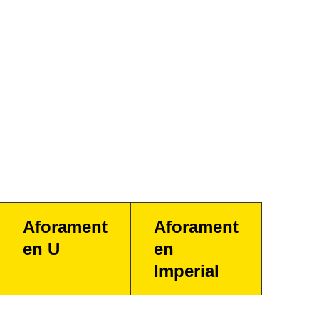
Aforament
Aforament
en U
en
Imperial