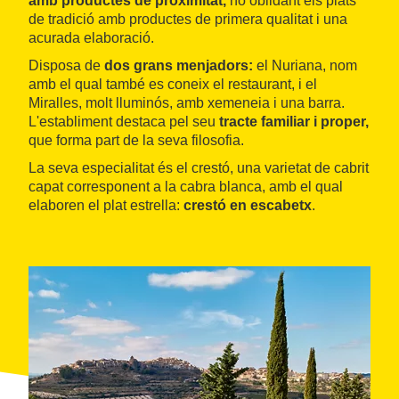
amb productes de proximitat,
no oblidant els plats
de tradició amb productes de primera qualitat i una
acurada elaboració.
Disposa de
dos grans menjadors:
el Nuriana, nom
amb el qual també es coneix el restaurant, i el
Miralles, molt lluminós, amb xemeneia i una barra.
L'establiment destaca pel seu
tracte familiar i proper,
que forma part de la seva filosofia.
La seva especialitat és el crestó, una varietat de cabrit
capat corresponent a la cabra blanca, amb el qual
elaboren el plat estrella:
crestó en escabetx
.