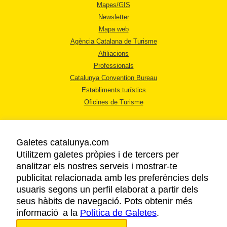
Mapes/GIS
Newsletter
Mapa web
Agència Catalana de Turisme
Afiliacions
Professionals
Catalunya Convention Bureau
Establiments turístics
Oficines de Turisme
Galetes catalunya.com
Utilitzem galetes pròpies i de tercers per
analitzar els nostres serveis i mostrar-te
AVÍS LEGAL
publicitat relacionada amb les preferències dels
POLÍTICA DE PRIVACITAT
usuaris segons un perfil elaborat a partir dels
COOKIES
seus hàbits de navegació. Pots obtenir més
informació a la
Política de Galetes
ACCESSIBILITAT
.