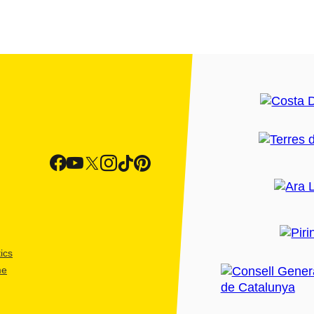
ics
me