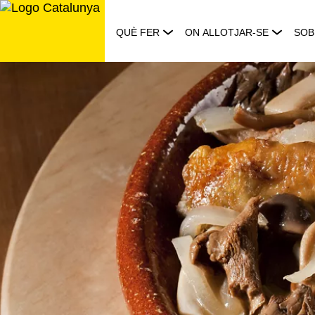
Saltar
al
QUÈ FER
ON ALLOTJAR-SE
SOB
contingut