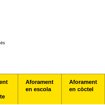
cès
ent
Aforament
Aforament
en escola
en còctel
te