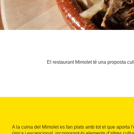
El restaurant Mimolet té una proposta cul
A la cuina del Mimolet es fan plats amb tot el que aporta l
única i excepcional, incorporant-hi elements d'altres cultur