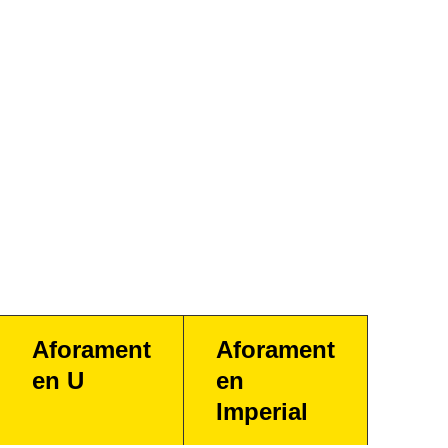
Aforament
Aforament
en U
en
Imperial