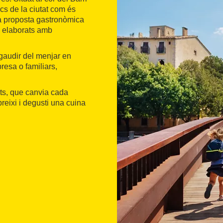
cs de la ciutat com és
una proposta gastronòmica
an elaborats amb
gaudir del menjar en
resa o familiars,
tits, que canvia cada
eixi i degusti una cuina