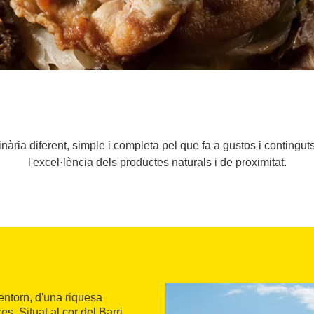
inària diferent, simple i completa pel que fa a gustos i contingu
l'excel·lència dels productes naturals i de proximitat.
'entorn, d'una riquesa
es. Situat al cor del Barri