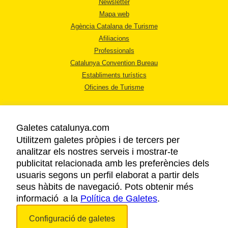
Newsletter
Mapa web
Agència Catalana de Turisme
Afiliacions
Professionals
Catalunya Convention Bureau
Establiments turístics
Oficines de Turisme
Galetes catalunya.com
Utilitzem galetes pròpies i de tercers per
analitzar els nostres serveis i mostrar-te
AVÍS LEGAL
publicitat relacionada amb les preferències dels
POLÍTICA DE PRIVACITAT
usuaris segons un perfil elaborat a partir dels
COOKIES
seus hàbits de navegació. Pots obtenir més
informació a la
Política de Galetes
ACCESSIBILITAT
.
Configuració de galetes