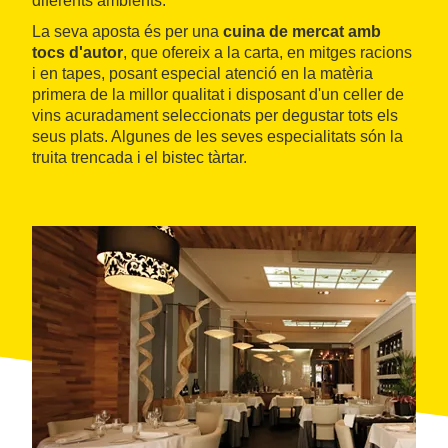
diferents ambients.
La seva aposta és per una
cuina de mercat amb
tocs d'autor
, que ofereix a la carta, en mitges racions
i en tapes, posant especial atenció en la matèria
primera de la millor qualitat i disposant d'un celler de
vins acuradament seleccionats per degustar tots els
seus plats. Algunes de les seves especialitats són la
truita trencada i el bistec tàrtar.