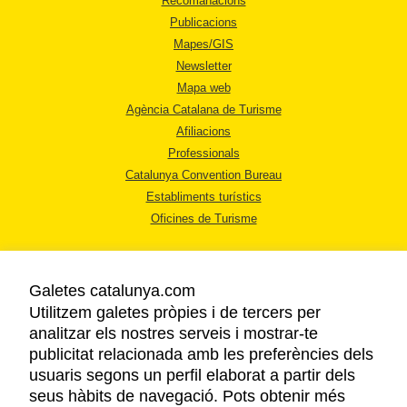
Recomanacions
Publicacions
Mapes/GIS
Newsletter
Mapa web
Agència Catalana de Turisme
Afiliacions
Professionals
Catalunya Convention Bureau
Establiments turístics
Oficines de Turisme
Galetes catalunya.com
Utilitzem galetes pròpies i de tercers per
analitzar els nostres serveis i mostrar-te
AVÍS LEGAL
publicitat relacionada amb les preferències dels
POLÍTICA DE PRIVACITAT
usuaris segons un perfil elaborat a partir dels
COOKIES
seus hàbits de navegació. Pots obtenir més