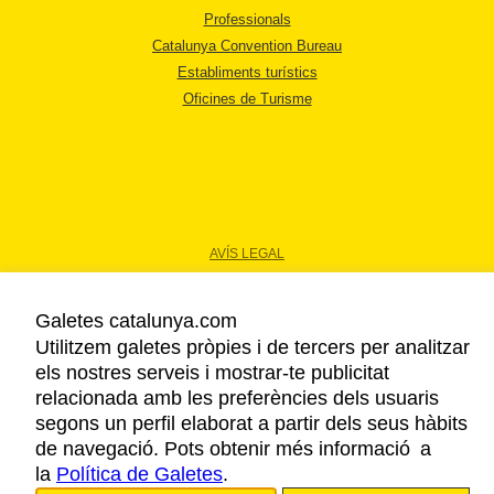
Professionals
Catalunya Convention Bureau
Establiments turístics
Oficines de Turisme
AVÍS LEGAL
POLÍTICA DE PRIVACITAT
COOKIES
Galetes catalunya.com
ACCESSIBILITAT
Utilitzem galetes pròpies i de tercers per analitzar
els nostres serveis i mostrar-te publicitat
relacionada amb les preferències dels usuaris
Copyright © 2026. Agència Catalana de Turisme. Tots els drets reservats.
segons un perfil elaborat a partir dels seus hàbits
de navegació. Pots obtenir més informació a
la
Política de Galetes
.