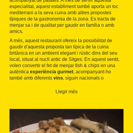
acompanyat de patates. A més de servir aquesta
especialitat, aquest establiment també aporta un toc
mediterrani a la seva cuina amb altres propostes
típiques de la gastronomia de la zona. Es tracta de
menjar sa i de qualitat per gaudir en família o amb
amics.
A més, aquest restaurant ofereix la possibilitat de
gaudir d'aquesta proposta tan típica de la cuina
britànica en un ambient elegant i rústic dins del seu
local, situat al nucli antic de Sitges. En aquest sentit,
volen convertir el fet de menjar fish & chips en una
autèntica
experiència gurmet
, acompanyant-ho
també amb diferents
vins
, siguin nacionals o
internacionals. Entre ells, destaquen els de proximitat,
de la
DO Penedès
.
Llegir més
Al Merci tenen molt en compte que els seus plats
siguin saludables i de proximitat. Per això, elaboren el
seu
fish & chips
i les seves altres propostes (sobretot
tapes) amb productes de qualitat i utilitzant oliva
arbequina. També cal destacar les seves
postres
,
com el pastís casolà de xocolata o els gelats artesans.