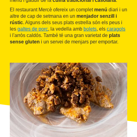
menú i gaudir de la
cuina tradicional i casolana
.
El restaurant Mercè ofereix un complet
menú
diari i un
altre de cap de setmana en un
menjador senzill i
rústic
. Alguns dels seus plats estrella són els peus i
les
galtes de porc
, la vedella amb
bolets
, els
caragols
i l'arròs caldós. També té una gran varietat de
plats
sense gluten
i un servei de menjars per emportar.