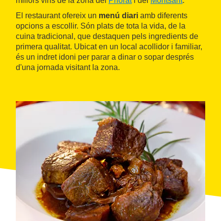
millors vins de la zona del
Priorat
i del
Montsant
.
El restaurant ofereix un
menú diari
amb diferents
opcions a escollir. Són plats de tota la vida, de la
cuina tradicional, que destaquen pels ingredients de
primera qualitat. Ubicat en un local acollidor i familiar,
és un indret idoni per parar a dinar o sopar després
d'una jornada visitant la zona.