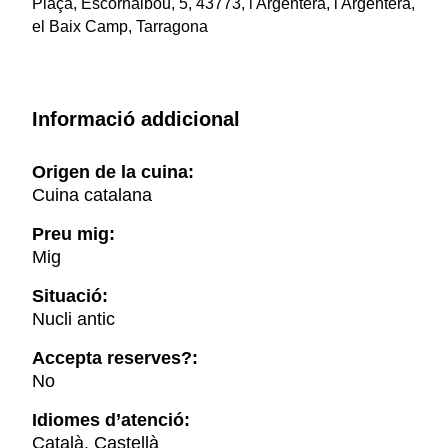
Plaça, Escornalbou, 5, 43773, l'Argentera, l'Argentera,
el Baix Camp, Tarragona
Informació addicional
Origen de la cuina:
Cuina catalana
Preu mig:
Mig
Situació:
Nucli antic
Accepta reserves?:
No
Idiomes d’atenció:
Català, Castellà