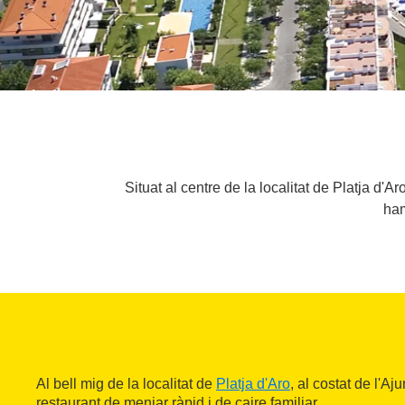
Situat al centre de la localitat de Platja d'A
ham
Al bell mig de la localitat de
Platja d'Aro
, al costat de l'A
restaurant de menjar ràpid i de caire familiar.