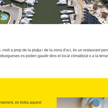
ro, molt a prop de la platja i de la zona d'oci, és un restaurant pe
burgueses es poden gaudir dins el local climatitzat o a la terra
juntament, es troba aquest