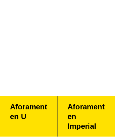
Aforament
Aforament
en U
en
Imperial