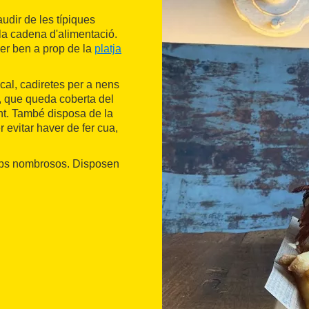
audir de les típiques
la cadena d'alimentació.
ser ben a prop de la
platja
sical, cadiretes per a nens
or, que queda coberta del
ant. També disposa de la
er evitar haver de fer cua,
rups nombrosos. Disposen