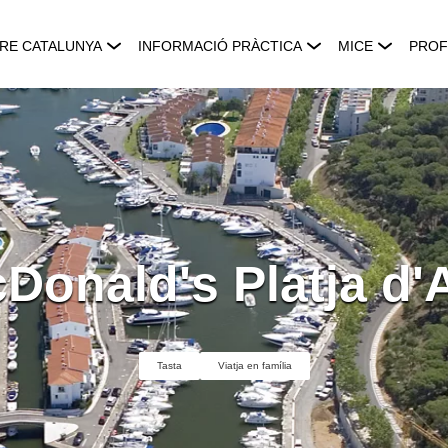
RE CATALUNYA
INFORMACIÓ PRÀCTICA
MICE
PROF
Donald's Platja d'
Tasta
Viatja en família