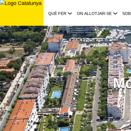
Saltar
al
QUÈ FER
ON ALLOTJAR-SE
SOB
contingut
Mc