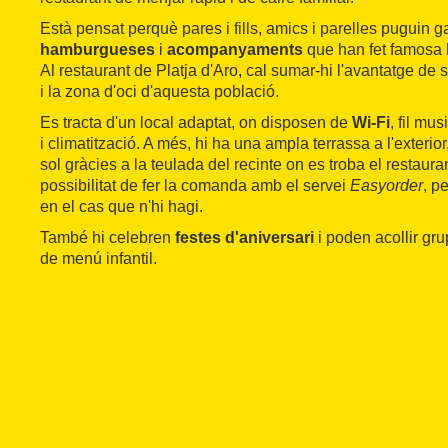
Està pensat perquè pares i fills, amics i parelles puguin g
hamburgueses
i
acompanyaments
que han fet famosa 
Al restaurant de Platja d'Aro, cal sumar-hi l'avantatge de 
i la zona d'oci d'aquesta població.
Es tracta d'un local adaptat, on disposen de
Wi-Fi
, fil mu
i climatització. A més, hi ha una ampla terrassa a l'exteri
sol gràcies a la teulada del recinte on es troba el restaur
possibilitat de fer la comanda amb el servei
Easyorder
, p
en el cas que n'hi hagi.
També hi celebren
festes d'aniversari
i poden acollir g
de menú infantil.