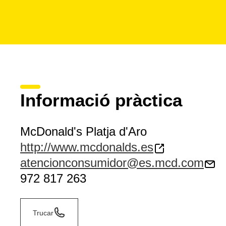
Informació pràctica
McDonald's Platja d'Aro
http://www.mcdonalds.es
atencionconsumidor@es.mcd.com
972 817 263
Trucar