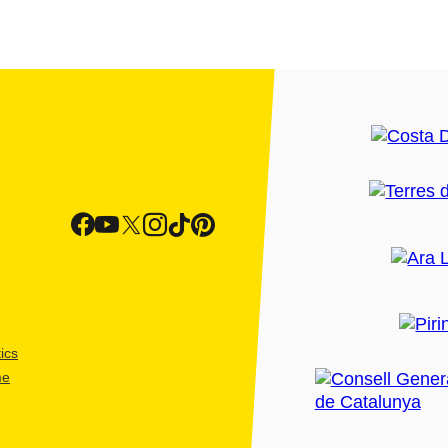
ics
me