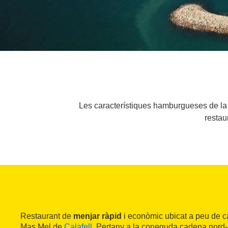
Les característiques hamburgueses de la 
restau
Restaurant de
menjar ràpid
i econòmic ubicat a peu de ca
Mas Mel de
Calafell
. Pertany a la coneguda cadena nord