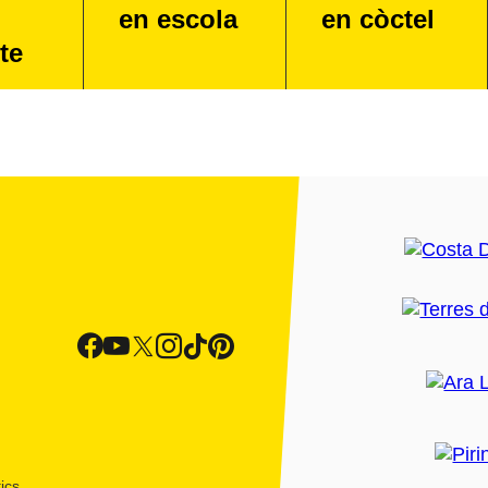
en escola
en còctel
te
ics