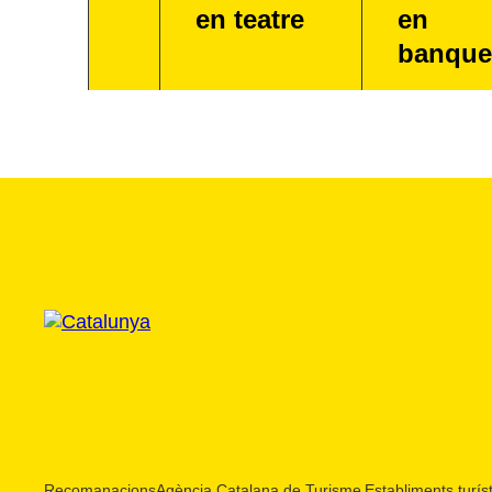
en teatre
en
banque
Recomanacions
Agència Catalana de Turisme
Establiments turíst