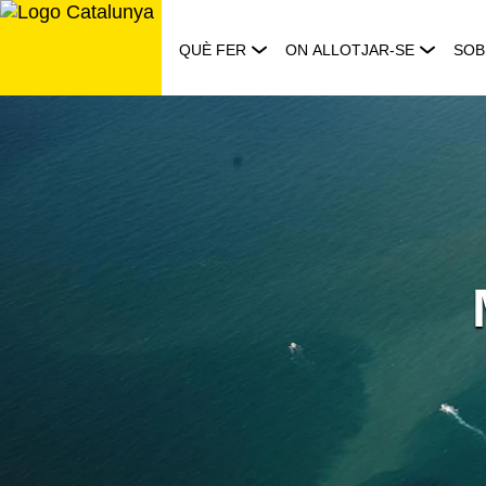
Saltar
al
QUÈ FER
ON ALLOTJAR-SE
SOB
contingut