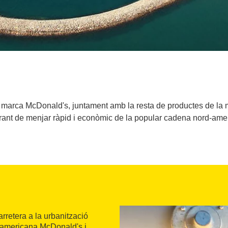
marca McDonald's, juntament amb la resta de productes de la m
rant de menjar ràpid i econòmic de la popular cadena nord-ame
rretera a la urbanització
-americana McDonald's i