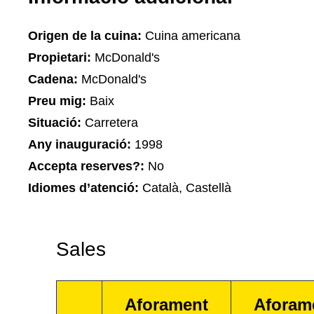
Origen de la cuina:
Cuina americana
Propietari:
McDonald's
Cadena:
McDonald's
Preu mig:
Baix
Situació:
Carretera
Any inauguració:
1998
Accepta reserves?:
No
Idiomes d’atenció:
Català, Castellà
Sales
Aforament
Aforam