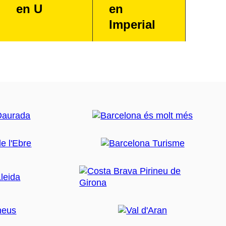
en U
en
Imperial