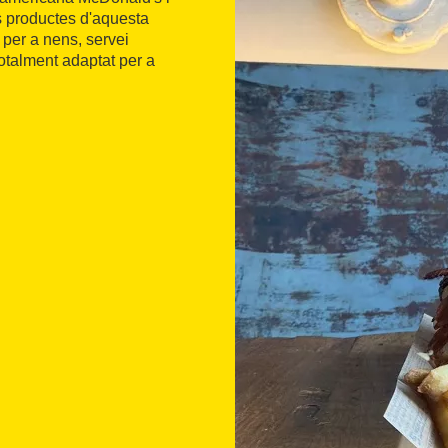
es productes d'aquesta
 per a nens, servei
otalment adaptat per a