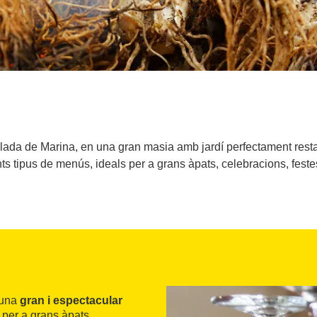
ralada de Marina, en una gran masia amb jardí perfectament resta
nts tipus de menús, ideals per a grans àpats, celebracions, fest
 una
gran i espectacular
 per a grans àpats,