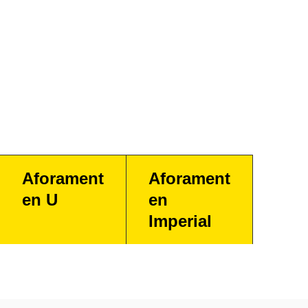
Aforament
Aforament
en U
en
Imperial