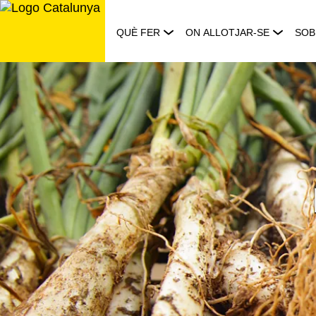
Saltar
al
QUÈ FER
ON ALLOTJAR-SE
SOB
contingut