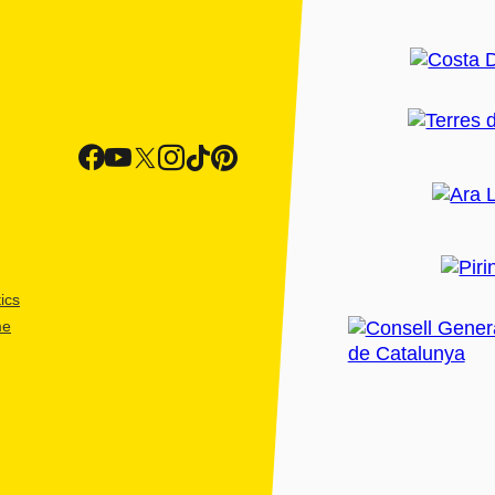
ics
me