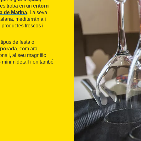
 es troba en un
entorn
da de Marina
. La seva
talana, mediterrània i
 productes frescos i
ipus de festa o
mporada
, com ara
ons i, al seu magnífic
s mínim detall i on també