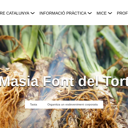
RE CATALUNYA
INFORMACIÓ PRÀCTICA
MICE
PROF
Masia Font del Tor
Tasta
Organitza un esdeveniment corporatiu