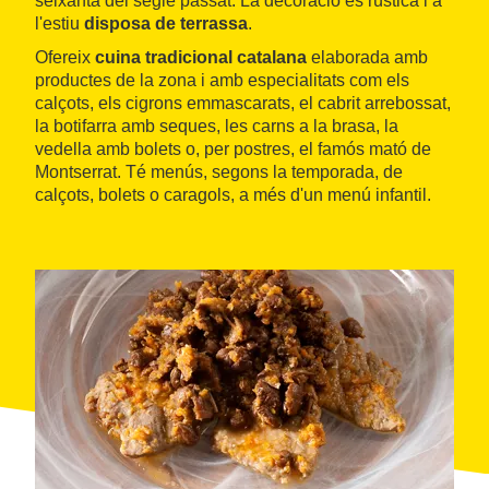
seixanta del segle passat. La decoració és rústica i a
l'estiu
disposa de terrassa
.
Ofereix
cuina tradicional catalana
elaborada amb
productes de la zona i amb especialitats com els
calçots, els cigrons emmascarats, el cabrit arrebossat,
la botifarra amb seques, les carns a la brasa, la
vedella amb bolets o, per postres, el famós mató de
Montserrat. Té menús, segons la temporada, de
calçots, bolets o caragols, a més d'un menú infantil.