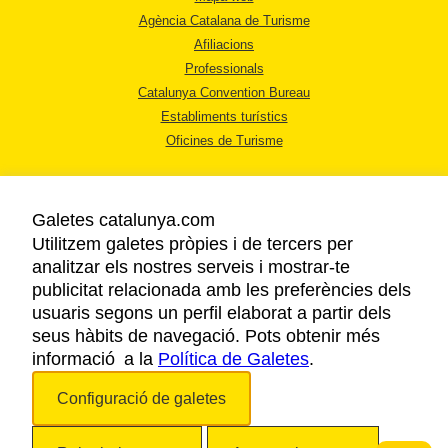
Agència Catalana de Turisme
Afiliacions
Professionals
Catalunya Convention Bureau
Establiments turístics
Oficines de Turisme
Galetes catalunya.com
Utilitzem galetes pròpies i de tercers per
analitzar els nostres serveis i mostrar-te
AVÍS LEGAL
publicitat relacionada amb les preferències dels
POLÍTICA DE PRIVACITAT
usuaris segons un perfil elaborat a partir dels
COOKIES
seus hàbits de navegació. Pots obtenir més
informació a la
Política de Galetes
ACCESSIBILITAT
.
Configuració de galetes
Copyright © 2026. Agència Catalana de Turisme. Tots els drets reservats.