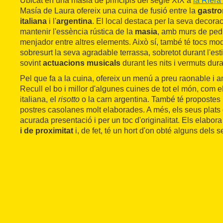
Ubicat en una masia de principis del segle XIX a
la Riera
Masía de Laura ofereix una cuina de fusió entre la
gastro
italiana
i l'
argentina
. El local destaca per la seva decorac
mantenir l'essència rústica de la
masia
, amb murs de ped
menjador entre altres elements. Això sí, també té tocs mo
sobresurt la seva agradable terrassa, sobretot durant l'esti
sovint
actuacions musicals
durant les nits i vermuts dura
Pel que fa a la cuina, ofereix un menú a preu raonable i 
Recull el bo i millor d'algunes cuines de tot el món, com el
italiana, el
risotto
o la carn argentina. També té propostes
postres casolanes molt elaborades. A més, els seus plats
acurada presentació i per un toc d'originalitat. Els elabo
i de proximitat
i, de fet, té un hort d'on obté alguns dels 