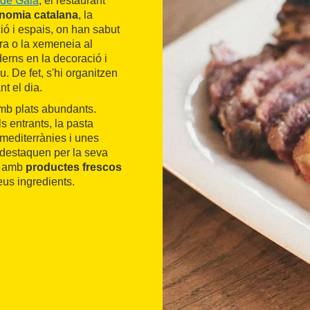
 de Gaià
, el restaurant
nomia catalana
, la
ió i espais, on han sabut
ra o la xemeneia al
derns en la decoració i
u. De fet, s'hi organitzen
nt el dia.
amb plats abundants.
s entrants, la pasta
 mediterrànies i unes
 destaquen per la seva
ra amb
productes frescos
seus ingredients.