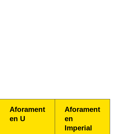
Aforament
Aforament
en U
en
Imperial