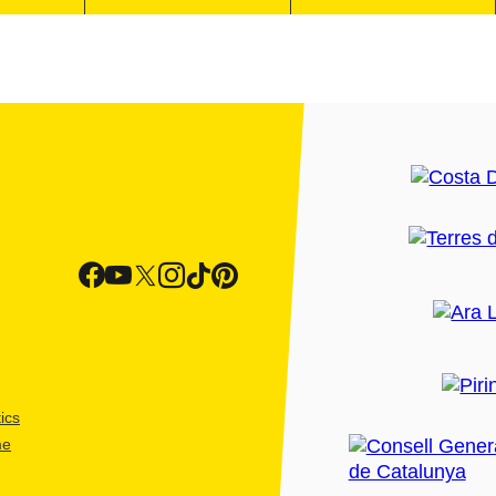
ics
me