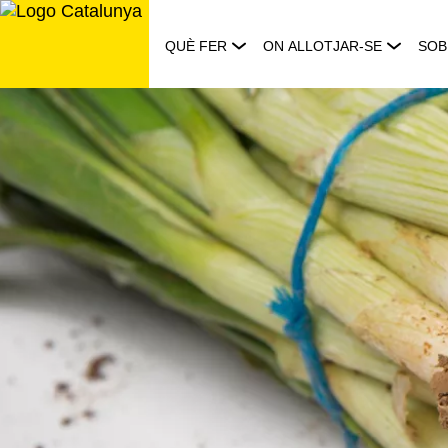
Saltar
al
QUÈ FER
ON ALLOTJAR-SE
SOB
contingut