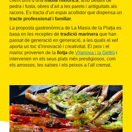
client dins d'una
masia històrica
, amb detalls de
pedra i fusta, obres d'art a les parets i antiguitats als
racons. Es tracta d'un espai acollidor que dispensa un
tracte professional i familiar
.
La proposta gastronòmica de La Masia de la Platja es
basa en les receptes de
tradició marinera
que han
passat de generació en generació, a les quals el xef
aporta un toc d'innovació i creativitat. El peix i el
marisc provenen de la
llotja
de
Vilanova i la Geltrú
i
intervenen en els seus plats més prestigiosos, com
els arrossos, les salses i els peixos a l'all cremat.