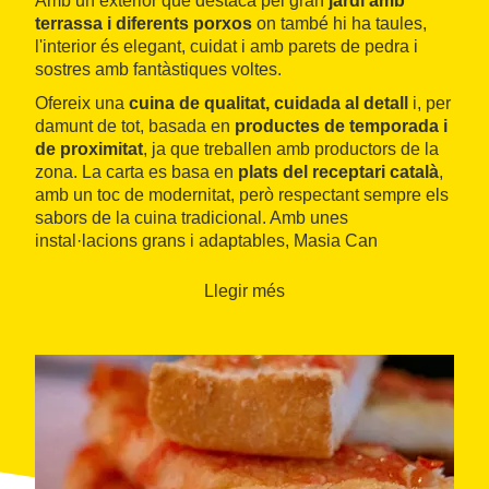
Amb un exterior que destaca pel gran
jardí amb
terrassa i diferents porxos
on també hi ha taules,
l'interior és elegant, cuidat i amb parets de pedra i
sostres amb fantàstiques voltes.
Ofereix una
cuina de qualitat, cuidada al detall
i, per
damunt de tot, basada en
productes de temporada i
de proximitat
, ja que treballen amb productors de la
zona. La carta es basa en
plats del receptari català
,
amb un toc de modernitat, però respectant sempre els
sabors de la cuina tradicional. Amb unes
instal·lacions grans i adaptables, Masia Can
Campanyà és un bon lloc tant per anar-hi amb la
família i els amics com per a dinars d'empreses o
Llegir més
festes i celebracions de tot tipus.