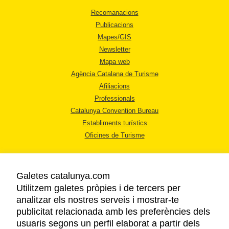
Recomanacions
Publicacions
Mapes/GIS
Newsletter
Mapa web
Agència Catalana de Turisme
Afiliacions
Professionals
Catalunya Convention Bureau
Establiments turístics
Oficines de Turisme
Galetes catalunya.com
Utilitzem galetes pròpies i de tercers per
analitzar els nostres serveis i mostrar-te
AVÍS LEGAL
publicitat relacionada amb les preferències dels
POLÍTICA DE PRIVACITAT
usuaris segons un perfil elaborat a partir dels