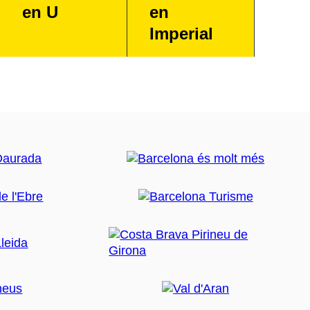
en U
en
Imperial