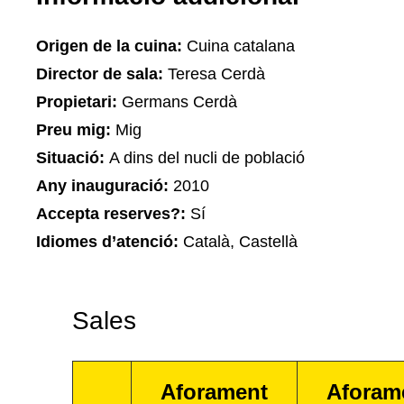
Origen de la cuina:
Cuina catalana
Director de sala:
Teresa Cerdà
Propietari:
Germans Cerdà
Preu mig:
Mig
Situació:
A dins del nucli de població
Any inauguració:
2010
Accepta reserves?:
Sí
Idiomes d’atenció:
Català, Castellà
Sales
Aforament
Aforam