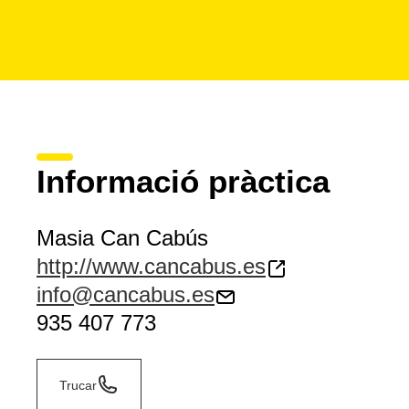
Informació pràctica
Masia Can Cabús
http://www.cancabus.es
info@cancabus.es
935 407 773
Trucar