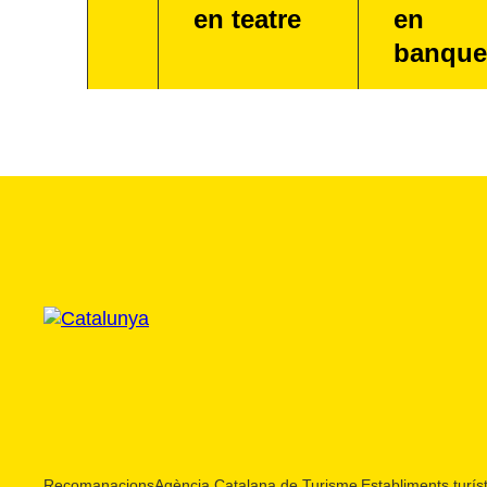
en teatre
en
banque
Recomanacions
Agència Catalana de Turisme
Establiments turíst