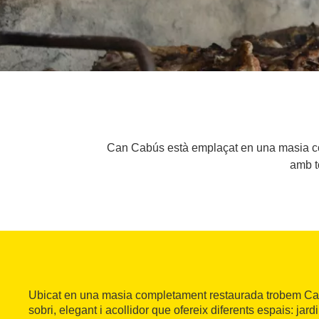
Can Cabús està emplaçat en una masia comp
amb to
Ubicat en una masia completament restaurada trobem Ca
sobri, elegant i acollidor que ofereix diferents espais: jard