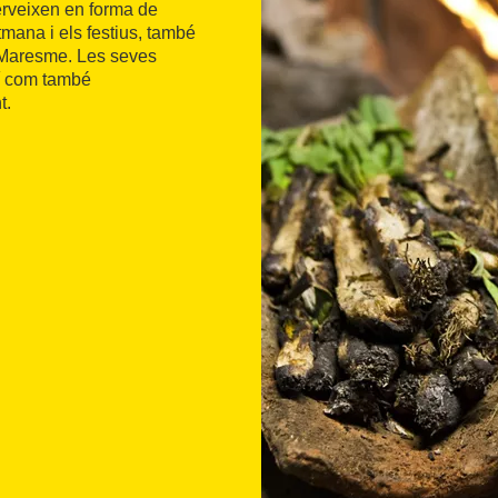
erveixen en forma de
tmana i els festius, també
l Maresme. Les seves
xí com també
t.