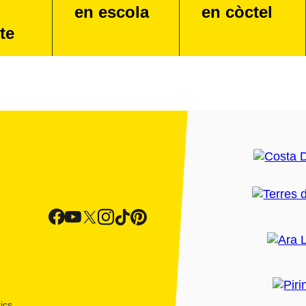
en escola
en còctel
te
ics