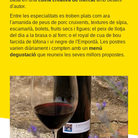
d'autor.
Entre les especialitats es troben plats com ara
l'amanida de peus de porc cruixents, textures de sípia,
escamarlà, bolets, fruits secs i figues; el peix de llotja
del dia a la brasa o al forn; o el royal de cua de bou
farcida de tòfona i vi negre de l'Empordà. Les postres
varien diàriament i compten amb un
menú
degustació
que reuneix les seves millors propostes.