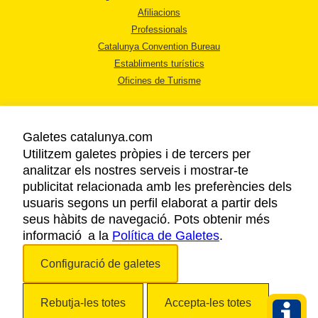
Afiliacions
Professionals
Catalunya Convention Bureau
Establiments turístics
Oficines de Turisme
Galetes catalunya.com
Utilitzem galetes pròpies i de tercers per
analitzar els nostres serveis i mostrar-te
AVÍS LEGAL
publicitat relacionada amb les preferències dels
POLÍTICA DE PRIVACITAT
usuaris segons un perfil elaborat a partir dels
COOKIES
seus hàbits de navegació. Pots obtenir més
informació a la
Política de Galetes
ACCESSIBILITAT
.
Configuració de galetes
Copyright © 2026. Agència Catalana de Turisme. Tots els drets reservats.
Rebutja-les totes
Accepta-les totes