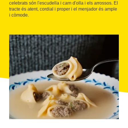
celebrats són l'escudella i carn d'olla i els arrossos. El
tracte és atent, cordial i proper i el menjador és ample
i còmode.