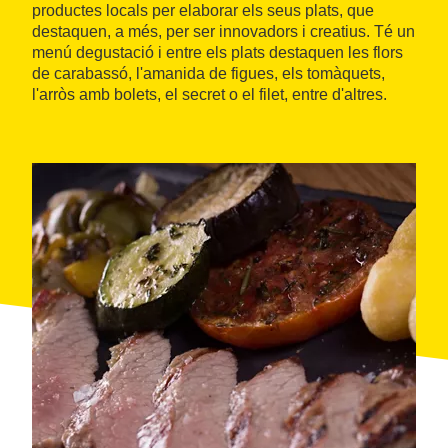
productes locals per elaborar els seus plats, que
destaquen, a més, per ser innovadors i creatius. Té un
menú degustació i entre els plats destaquen les flors
de carabassó, l'amanida de figues, els tomàquets,
l'arròs amb bolets, el secret o el filet, entre d'altres.