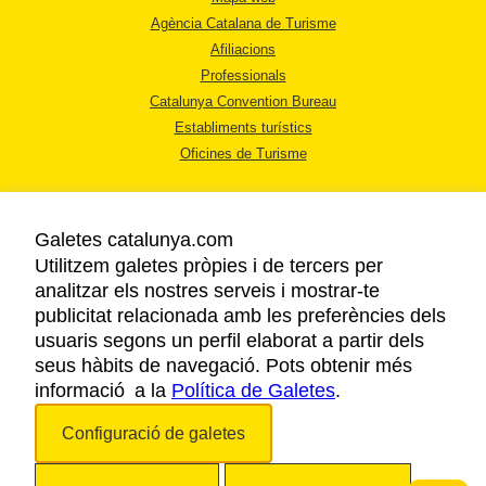
Agència Catalana de Turisme
Afiliacions
Professionals
Catalunya Convention Bureau
Establiments turístics
Oficines de Turisme
Galetes catalunya.com
Utilitzem galetes pròpies i de tercers per
analitzar els nostres serveis i mostrar-te
AVÍS LEGAL
publicitat relacionada amb les preferències dels
POLÍTICA DE PRIVACITAT
usuaris segons un perfil elaborat a partir dels
COOKIES
seus hàbits de navegació. Pots obtenir més
informació a la
Política de Galetes
ACCESSIBILITAT
.
Configuració de galetes
Copyright © 2026. Agència Catalana de Turisme. Tots els drets reservats.