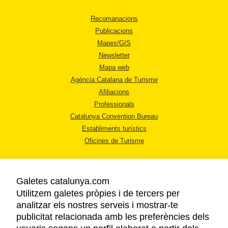
Recomanacions
Publicacions
Mapes/GIS
Newsletter
Mapa web
Agència Catalana de Turisme
Afiliacions
Professionals
Catalunya Convention Bureau
Establiments turístics
Oficines de Turisme
Galetes catalunya.com
Utilitzem galetes pròpies i de tercers per
analitzar els nostres serveis i mostrar-te
AVÍS LEGAL
publicitat relacionada amb les preferències dels
POLÍTICA DE PRIVACITAT