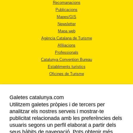
Recomanacions
Publicacions
Mapes/GIS
Newsletter
Mapa web
Agència Catalana de Turisme
Afiliacions
Professionals
Catalunya Convention Bureau
Establiments turístics
Oficines de Turisme
Galetes catalunya.com
Utilitzem galetes pròpies i de tercers per
analitzar els nostres serveis i mostrar-te
AVÍS LEGAL
publicitat relacionada amb les preferències dels
POLÍTICA DE PRIVACITAT
usuaris segons un perfil elaborat a partir dels
COOKIES
seus hàbits de navegació. Pots obtenir més