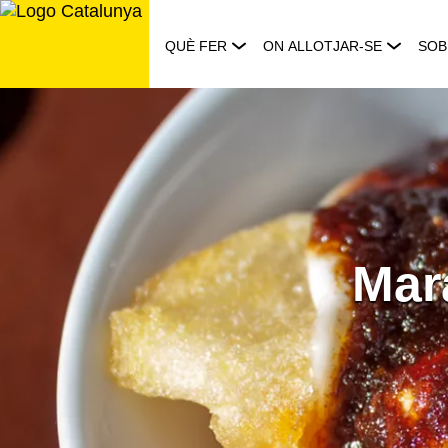
Saltar
al
QUÈ FER
ON ALLOTJAR-SE
SOB
contingut
Mar