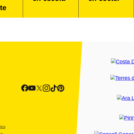
te
ics
me