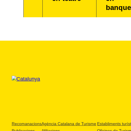
banque
Recomanacions
Agència Catalana de Turisme
Establiments turíst
Publicacions
Afiliacions
Oficines de Turis