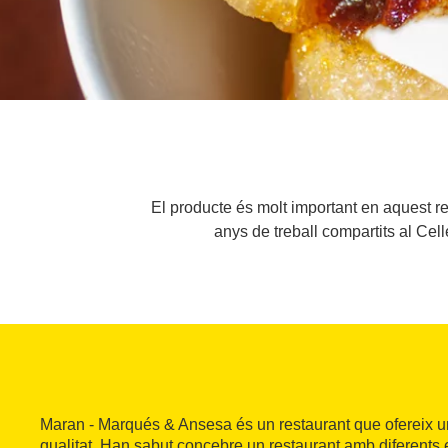
El producte és molt important en aquest r
anys de treball compartits al Cel
Maran - Marqués & Ansesa és un restaurant que ofereix un
qualitat. Han sabut concebre un restaurant amb diferents