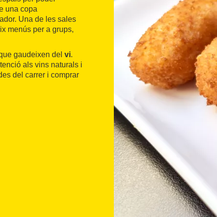
dre una copa
ador. Una de les sales
eix menús per a grups,
s que gaudeixen del
vi
.
enció als vins naturals i
es del carrer i comprar