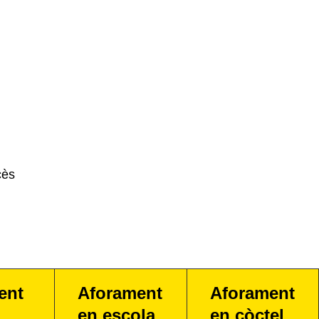
cès
ent
Aforament
Aforament
en escola
en còctel