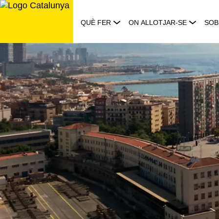
Saltar
al
QUÈ FER
ON ALLOTJAR-SE
SOB
contingut