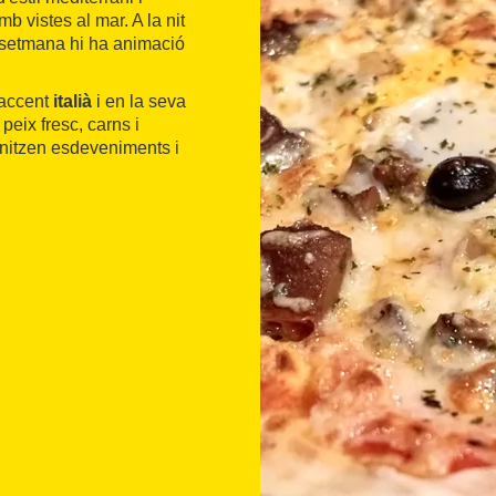
b vistes al mar. A la nit
e setmana hi ha animació
 accent
italià
i en la seva
peix fresc, carns i
nitzen esdeveniments i