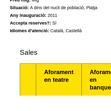
Preu mig:
Mig
Situació:
A dins del nucli de població, Platja
Any inauguració:
2011
Accepta reserves?:
Sí
Idiomes d’atenció:
Català, Castellà
Sales
Aforament
Aforam
en teatre
en
banque