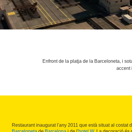
Enfront de la platja de la Barceloneta, i so
accent i
Restaurant inaugurat l'any 2011 que està situat al costat de
Barceloneta
de
Barcelona
i de l'
hotel W
. La decoració és d