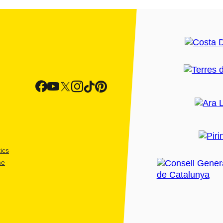
ics
me