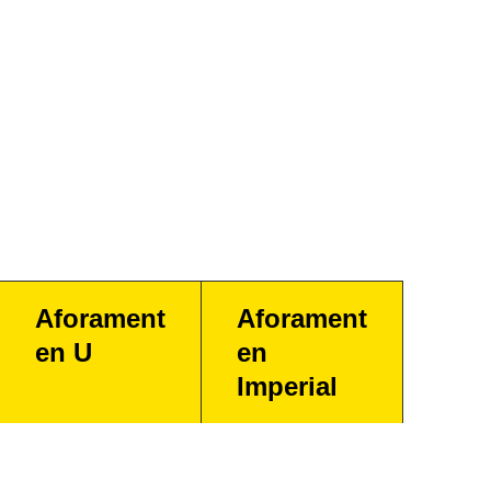
Aforament
Aforament
en U
en
Imperial