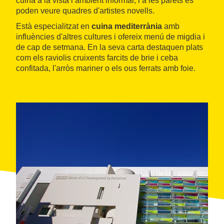
cuina a la vista i ambient informal, i a les parets es
poden veure quadres d'artistes novells.
Està especialitzat en
cuina mediterrània
amb
influències d'altres cultures i ofereix menú de migdia i
de cap de setmana. En la seva carta destaquen plats
com els raviolis cruixents farcits de brie i ceba
confitada, l'arròs mariner o els ous ferrats amb foie.