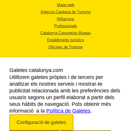
Mapa web
Agència Catalana de Turisme
Afiliacions
Professionals
Catalunya Convention Bureau
Establiments turístics
Oficines de Turisme
Galetes catalunya.com
Utilitzem galetes pròpies i de tercers per
analitzar els nostres serveis i mostrar-te
AVÍS LEGAL
publicitat relacionada amb les preferències dels
POLÍTICA DE PRIVACITAT
usuaris segons un perfil elaborat a partir dels
COOKIES
seus hàbits de navegació. Pots obtenir més
informació a la
Política de Galetes
ACCESSIBILITAT
.
Configuració de galetes
Copyright © 2026. Agència Catalana de Turisme. Tots els drets reservats.