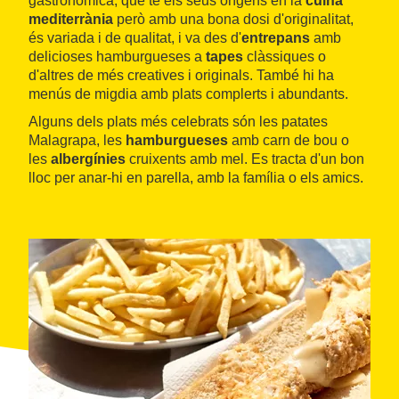
gastronòmica, que té els seus orígens en la
cuina
mediterrània
però amb una bona dosi d'originalitat,
és variada i de qualitat, i va des d'
entrepans
amb
delicioses hamburgueses a
tapes
clàssiques o
d'altres de més creatives i originals. També hi ha
menús de migdia amb plats complerts i abundants.
Alguns dels plats més celebrats són les patates
Malagrapa, les
hamburgueses
amb carn de bou o
les
albergínies
cruixents amb mel. Es tracta d'un bon
lloc per anar-hi en parella, amb la família o els amics.