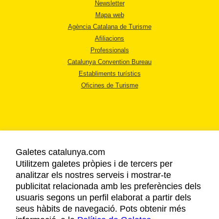
Newsletter
Mapa web
Agència Catalana de Turisme
Afiliacions
Professionals
Catalunya Convention Bureau
Establiments turístics
Oficines de Turisme
Galetes catalunya.com
AVÍS LEGAL
Utilitzem galetes pròpies i de tercers per
POLÍTICA DE PRIVACITAT
analitzar els nostres serveis i mostrar-te
COOKIES
publicitat relacionada amb les preferències dels
ACCESSIBILITAT
usuaris segons un perfil elaborat a partir dels
seus hàbits de navegació. Pots obtenir més