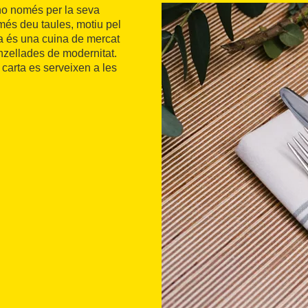
 no només per la seva
més deu taules, motiu pel
a és una cuina de mercat
zellades de modernitat.
 carta es serveixen a les