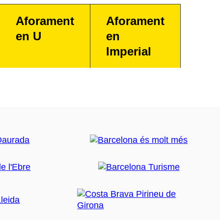
Aforament
Aforament
en U
en
Imperial