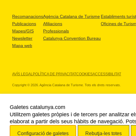
Recomanacions
Agència Catalana de Turisme
Establiments turíst
Publicacions
Afiliacions
Oficines de Turis
Mapes/GIS
Professionals
Newsletter
Catalunya Convention Bureau
Mapa web
AVÍS LEGAL
POLÍTICA DE PRIVACITAT
COOKIES
ACCESSIBILITAT
Copyright © 2026. Agència Catalana de Turisme. Tots els drets reservats.
Galetes catalunya.com
Utilitzem galetes pròpies i de tercers per analitzar e
ELS NOSTRES PARTNERS
elaborat a partir dels seus hàbits de navegació. Pot
Configuració de galetes
Rebutja-les totes