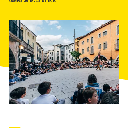
tastets temàtics a mida.