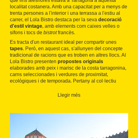
que fins aleshores estava a Tarragona a aquesta
localitat costanera. Amb una capacitat per a menys de
trenta persones a l'interior i una terrassa a l'estiu al
carrer, el Lola Bistro destaca per la seva
decoració
d'estil vintage
, amb elements com caixes velles o
sifons i tocs de
bistrot
francès.
Es tracta d'un restaurant ideal per compartir unes
tapes
. Però, en aquest cas, s'allunyen del concepte
tradicional de racions que es troben en altres llocs. Al
Lola Bistro presenten
propostes originals
elaborades amb peix i marisc de la costa tarragonina,
carns seleccionades i verdures de proximitat,
ecològiques i de temporada. Pertany al col·lectiu
Slow Food
.
Llegir més
Tots els seus plats estan cuinats amb
productes de
quilòmetre zero i de temporada
i també cal
remarcar-ne l'oferta de
vins i caves
, amb una carta
que conté gairebé cinquanta referències i amb
predomini de productes de les denominacions
d'origen com
Terra Alta
,
Priorat
o
Montsant
.