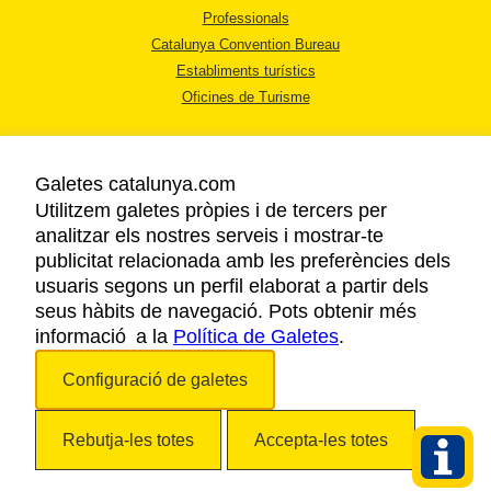
Professionals
Catalunya Convention Bureau
Establiments turístics
Oficines de Turisme
Galetes catalunya.com
Utilitzem galetes pròpies i de tercers per
analitzar els nostres serveis i mostrar-te
AVÍS LEGAL
publicitat relacionada amb les preferències dels
POLÍTICA DE PRIVACITAT
usuaris segons un perfil elaborat a partir dels
COOKIES
seus hàbits de navegació. Pots obtenir més
informació a la
Política de Galetes
ACCESSIBILITAT
.
Configuració de galetes
Copyright © 2026. Agència Catalana de Turisme. Tots els drets reservats.
Rebutja-les totes
Accepta-les totes