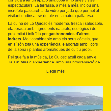
convida a fer un àpat o una copa amb unes vistes
espectaculars. La terrassa, a més a més, inclou una
increïble passarel·la de vidre penjada que permet al
visitant endinsar-se de ple en la natura pallaresa.
La cuina de Lo Quiosc és moderna, fresca i saludable,
elaborada amb ingredients naturals, ecològics i de
proximitat i influïda per
gastronomies d'altres
indrets
. Molt combinable amb els seus còctels, que
en sí són tota una experiència, elaborats amb licors
de la zona i plantes aromàtiques de cultiu propi.
Pel que fa a la música, Lo Quiosc acull cada any el
Talarn Music Experience
, amb una programació de
concerts que l'ha convertit en un local musical de
Llegir més
referència al Pallars.