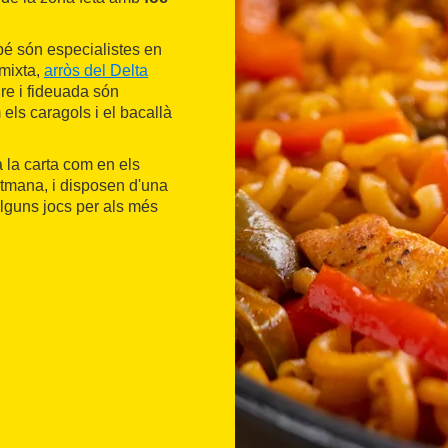
ambé són especialistes en
 mixta,
arròs del Delta
re i fideuada són
els caragols i el bacallà
 la carta com en els
etmana, i disposen d'una
 alguns jocs per als més