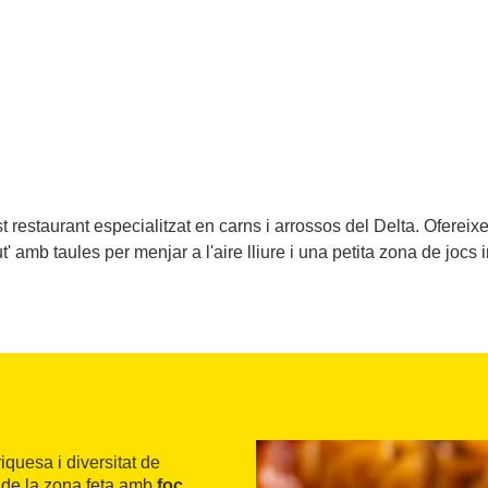
st restaurant especialitzat en carns i arrossos del Delta. Oferei
ut' amb taules per menjar a l'aire lliure i una petita zona de jocs i
iquesa i diversitat de
ca de la zona feta amb
foc