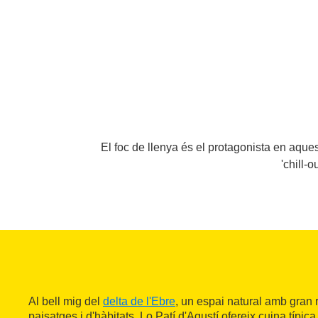
El foc de llenya és el protagonista en aque
'chill-o
Al bell mig del
delta de l'Ebre
, un espai natural amb gran r
paisatges i d'hàbitats, Lo Patí d'Agustí ofereix cuina típi