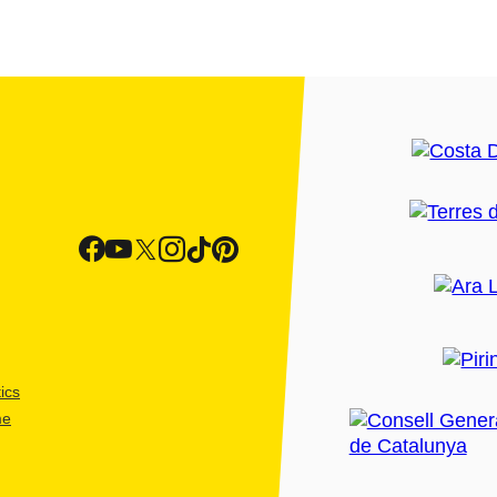
ics
me