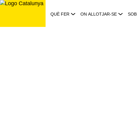
Saltar
al
QUÈ FER
ON ALLOTJAR-SE
SOB
contingut