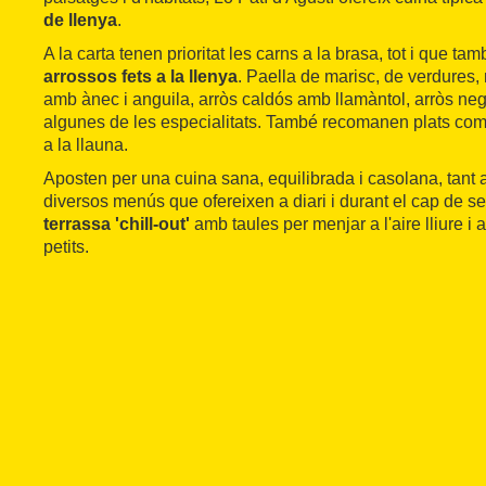
de llenya
.
A la carta tenen prioritat les carns a la brasa, tot i que t
arrossos fets a la llenya
. Paella de marisc, de verdures,
amb ànec i anguila, arròs caldós amb llamàntol, arròs neg
algunes de les especialitats. També recomanen plats com 
a la llauna.
Aposten per una cuina sana, equilibrada i casolana, tant a
diversos menús que ofereixen a diari i durant el cap de s
terrassa 'chill-out'
amb taules per menjar a l'aire lliure i
petits.