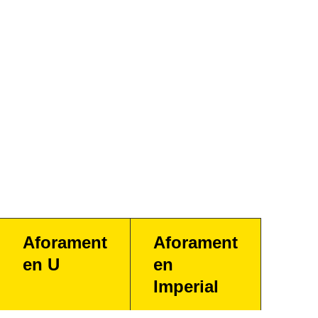
Aforament
Aforament
en U
en
Imperial