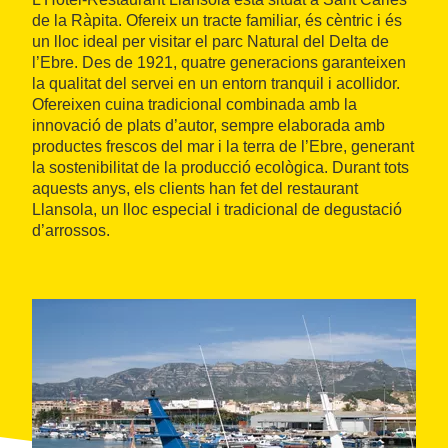
de la Ràpita. Ofereix un tracte familiar, és cèntric i és
un lloc ideal per visitar el parc Natural del Delta de
l’Ebre. Des de 1921, quatre generacions garanteixen
la qualitat del servei en un entorn tranquil i acollidor.
Ofereixen cuina tradicional combinada amb la
innovació de plats d’autor, sempre elaborada amb
productes frescos del mar i la terra de l’Ebre, generant
la sostenibilitat de la producció ecològica. Durant tots
aquests anys, els clients han fet del restaurant
Llansola, un lloc especial i tradicional de degustació
d’arrossos.