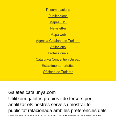
Recomanacions
Publicacions
Mapes/GIS
Newsletter
Mapa web
Agència Catalana de Turisme
Afiliacions
Professionals
Catalunya Convention Bureau
Establiments turístics
Oficines de Turisme
Galetes catalunya.com
Utilitzem galetes pròpies i de tercers per
analitzar els nostres serveis i mostrar-te
AVÍS LEGAL
publicitat relacionada amb les preferències dels
POLÍTICA DE PRIVACITAT