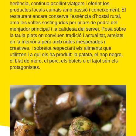
herència, continua acollint viatgers i oferint-los
productes locals cuinats amb passió i coneixement. El
restaurant encara conserva l'essència d'hostal rural,
amb les voltes sostingudes per pilars de pedra del
menjador principal i la calidesa del servei. Posa sobre
la taula plats on conviuen tradició i actualitat, arrelats
en la memòria però amb notes inesperades i
creatives, i sobretot respectant els aliments que
utilitzen i a qui els ha produït: la patata, el nap negre,
el blat de moro, el porc, els bolets o el fajol són els
protagonistes.