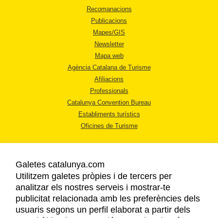
Recomanacions
Publicacions
Mapes/GIS
Newsletter
Mapa web
Agència Catalana de Turisme
Afiliacions
Professionals
Catalunya Convention Bureau
Establiments turístics
Oficines de Turisme
Galetes catalunya.com
Utilitzem galetes pròpies i de tercers per
analitzar els nostres serveis i mostrar-te
AVÍS LEGAL
publicitat relacionada amb les preferències dels
POLÍTICA DE PRIVACITAT
usuaris segons un perfil elaborat a partir dels