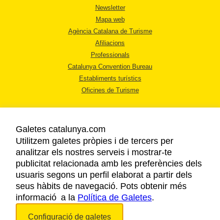
Newsletter
Mapa web
Agència Catalana de Turisme
Afiliacions
Professionals
Catalunya Convention Bureau
Establiments turístics
Oficines de Turisme
Galetes catalunya.com
Utilitzem galetes pròpies i de tercers per
analitzar els nostres serveis i mostrar-te
AVÍS LEGAL
publicitat relacionada amb les preferències dels
POLÍTICA DE PRIVACITAT
usuaris segons un perfil elaborat a partir dels
COOKIES
seus hàbits de navegació. Pots obtenir més
informació a la
Política de Galetes
ACCESSIBILITAT
.
Configuració de galetes