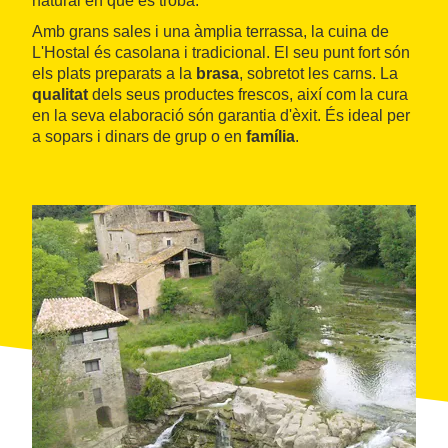
natural en què es troba.
Amb grans sales i una àmplia terrassa, la cuina de
L'Hostal és casolana i tradicional. El seu punt fort són
els plats preparats a la
brasa
, sobretot les carns. La
qualitat
dels seus productes frescos, així com la cura
en la seva elaboració són garantia d'èxit. És ideal per
a sopars i dinars de grup o en
família
.