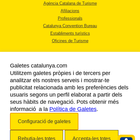
Agència Catalana de Turisme
Afiliacions
Professionals
Catalunya Convention Bureau
Establiments turístics
Oficines de Turisme
Galetes catalunya.com
Utilitzem galetes pròpies i de tercers per
analitzar els nostres serveis i mostrar-te
AVÍS LEGAL
publicitat relacionada amb les preferències dels
POLÍTICA DE PRIVACITAT
usuaris segons un perfil elaborat a partir dels
COOKIES
seus hàbits de navegació. Pots obtenir més
informació a la
Política de Galetes
ACCESSIBILITAT
.
Configuració de galetes
Copyright © 2026. Agència Catalana de Turisme. Tots els drets reservats.
Rebutja-les totes
Accepta-les totes