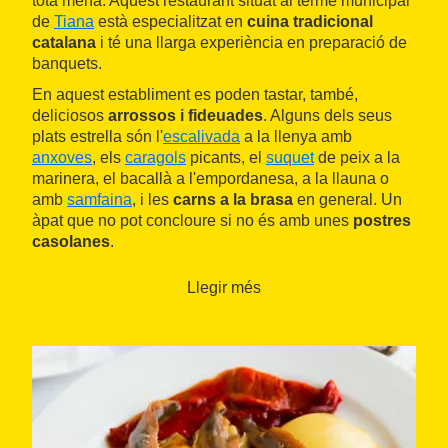
tota mena. Aquest restaurant situat al terme municipal
de
Tiana
està especialitzat en
cuina tradicional
catalana
i té una llarga experiència en preparació de
banquets.
En aquest establiment es poden tastar, també,
deliciosos
arrossos i fideuades
. Alguns dels seus
plats estrella són l'
escalivada
a la llenya amb
anxoves
, els
caragols
picants, el
suquet
de peix a la
marinera, el bacallà a l'empordanesa, a la llauna o
amb
samfaina
, i les
carns a la brasa
en general. Un
àpat que no pot concloure si no és amb unes
postres
casolanes
.
Llegir més