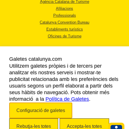
Agència Catalana de Turisme
Afiliacions
Professionals
Catalunya Convention Bureau
Establiments turístics
Oficines de Turisme
Galetes catalunya.com
Utilitzem galetes pròpies i de tercers per
analitzar els nostres serveis i mostrar-te
AVÍS LEGAL
publicitat relacionada amb les preferències dels
POLÍTICA DE PRIVACITAT
usuaris segons un perfil elaborat a partir dels
COOKIES
seus hàbits de navegació. Pots obtenir més
informació a la
Política de Galetes
ACCESSIBILITAT
.
Configuració de galetes
Copyright © 2026. Agència Catalana de Turisme. Tots els drets reservats.
Rebutja-les totes
Accepta-les totes