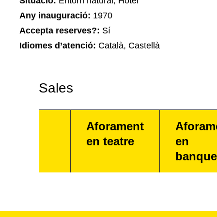
Situació:
Entorn natural, Hotel
Any inauguració:
1970
Accepta reserves?:
Sí
Idiomes d’atenció:
Català, Castellà
Sales
Aforament
Aforam
en teatre
en
banque