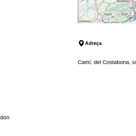
Adreça
Camí, del Costabona, s/n
odon