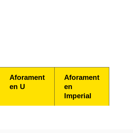
Aforament
Aforament
en U
en
Imperial