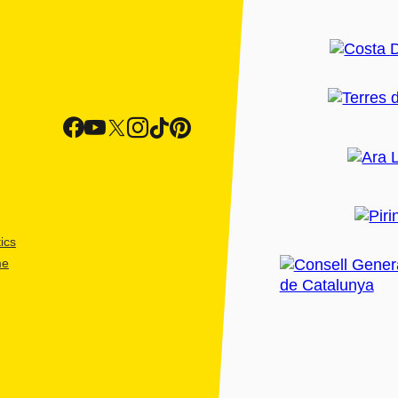
ics
me